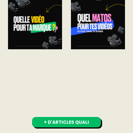
Découvrez les typologies
Découvrez le matériel
+ D'ARTICLES QUALI