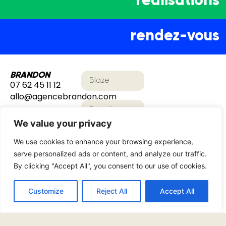
rendez-vous
BRANDON
07 62 45 11 12
allo@agencebrandon.com
3 rue de la
Chapelle
We value your privacy
75018 Paris
We use cookies to enhance your browsing experience,
serve personalized ads or content, and analyze our traffic.
By clicking "Accept All", you consent to our use of cookies.
YES ÇA
Customize
Reject All
Accept All
MATCH !