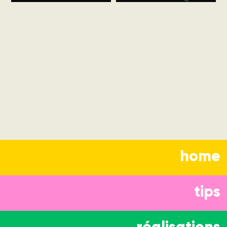
Made by Simon
Découvrez les typologies
home
tips
réalisations