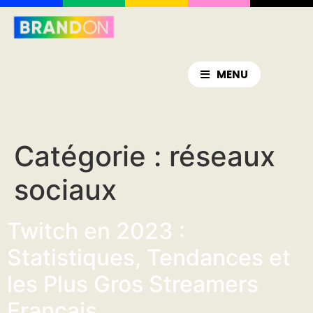
MENU
Catégorie :
réseaux
sociaux
Twitch en 2023 :
Statistiques, Tendances et
les Plus Gros Streamers
Français